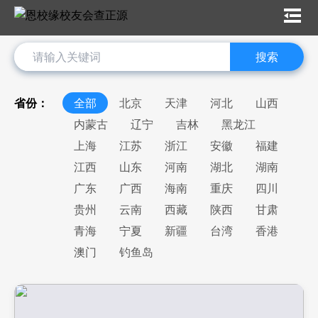
搜索
省份：
全部
北京
天津
河北
山西
内蒙古
辽宁
吉林
黑龙江
上海
江苏
浙江
安徽
福建
江西
山东
河南
湖北
湖南
广东
广西
海南
重庆
四川
贵州
云南
西藏
陕西
甘肃
青海
宁夏
新疆
台湾
香港
澳门
钓鱼岛